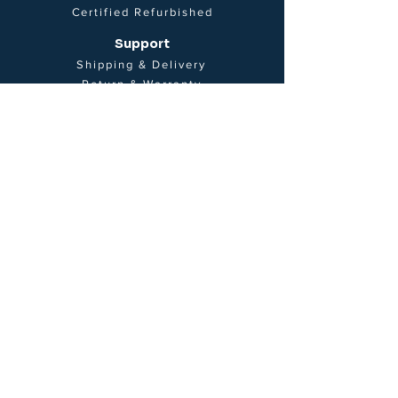
Certified Refurbished
Support
Shipping & Delivery
Return & Warranty
Contact Us
Um
Affiliate Program
Wholesale & Partnership
Find us on Kickstarter
FAQ
USD ($)
Sichere Zahlungen
© Simp Design 2025. Alle Rechte vorbehalten.