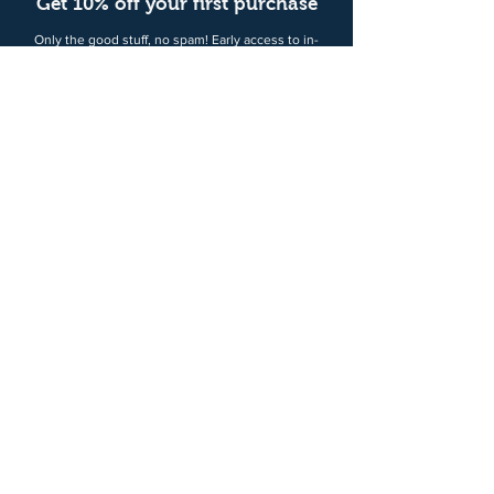
Get 10% off your first purchase
Only the good stuff, no spam! Early access to in-
store sales, VIP offers, and new project launch.
Unlock your deals ➔
Geschäft
Shop All
SIMPRELLA
FLEXY PRO
Backpack
Accessories
Certified Refurbished
Support
Shipping & Delivery
Return & Warranty
Contact Us
Um