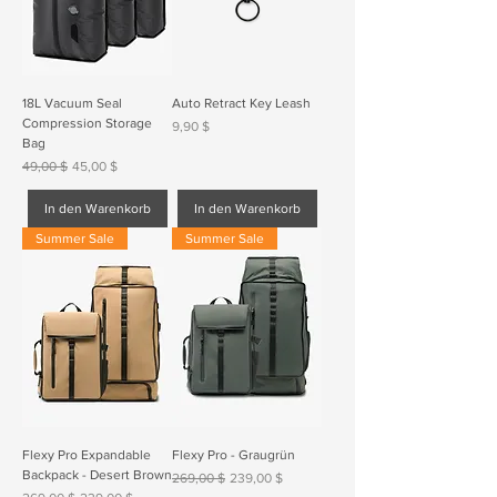
18L Vacuum Seal
Auto Retract Key Leash
Compression Storage
Preis
9,90 $
Bag
Standardpreis
Sale-Preis
49,00 $
45,00 $
In den Warenkorb
In den Warenkorb
Summer Sale
Summer Sale
Flexy Pro Expandable
Flexy Pro - Graugrün
Backpack - Desert Brown
Standardpreis
Sale-Preis
269,00 $
239,00 $
Standardpreis
Sale-Preis