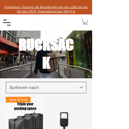
Kostenloser Versand: alle Bestellungen aus den USA und der
EU über 99 $ / International über 199 $ ✈️
RUCKSAC
K
New Arrival